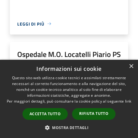
LEGGI DI PIÙ
Ospedale M.O. Locatelli Piario PS
Generale
×
Informazioni sui cookie
Questo sito web utilizza cookie tecnici e assimilati strettamente
Indirizzo
Via Groppino, 22
necessari al corretto funzionamento e alla navigazione del sito,
Ospedale M.O. Locatelli Piario PS Generale...
nonché un cookie tecnico analitico al solo fine di elaborare
informazioni statistiche, aggregate e anonime.
Per maggiori dettagli, può consultare la cookie policy al seguente
link
RIFIUTA TUTTO
ACCETTA TUTTO
LEGGI DI PIÙ
MOSTRA DETTAGLI