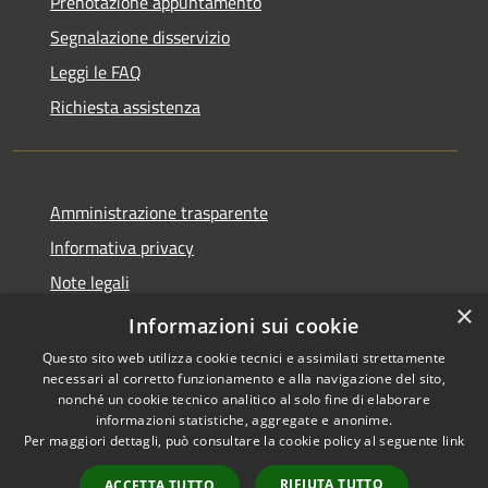
Prenotazione appuntamento
Segnalazione disservizio
Leggi le FAQ
Richiesta assistenza
Amministrazione trasparente
Informativa privacy
Note legali
×
Dichiarazione di accessibilità
Informazioni sui cookie
Questo sito web utilizza cookie tecnici e assimilati strettamente
necessari al corretto funzionamento e alla navigazione del sito,
nonché un cookie tecnico analitico al solo fine di elaborare
informazioni statistiche, aggregate e anonime.
RSS
Copyright © 2026 • Comune di
Per maggiori dettagli, può consultare la cookie policy al seguente
link
Accessibilità
Cervesina • Powered by
Privacy
Municipium
Accesso
•
RIFIUTA TUTTO
ACCETTA TUTTO