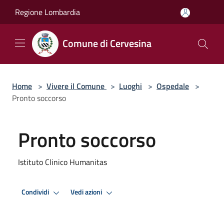
Salta al contenuto principale
Regione Lombardia
Comune di Cervesina
Home
>
Vivere il Comune
>
Luoghi
>
Ospedale
>
Pronto soccorso
Pronto soccorso
Istituto Clinico Humanitas
Condividi
Vedi azioni