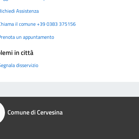
Richiedi Assistenza
Chiama il comune +39 0383 375156
Prenota un appuntamento
lemi in città
Segnala disservizio
Comune di Cervesina