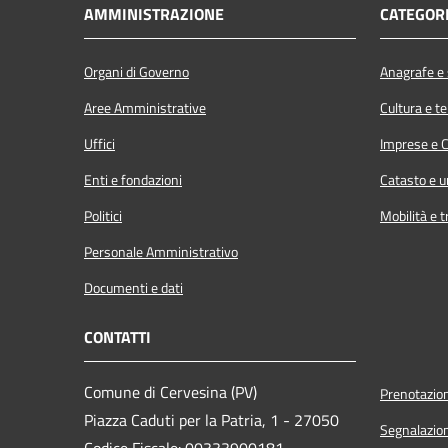
AMMINISTRAZIONE
CATEGORI
Organi di Governo
Anagrafe e s
Aree Amministrative
Cultura e t
Uffici
Imprese e 
Enti e fondazioni
Catasto e u
Politici
Mobilità e t
Personale Amministrativo
Documenti e dati
CONTATTI
Comune di Cervesina (PV)
Prenotazio
Piazza Caduti per la Patria, 1 - 27050
Segnalazion
Codice Fiscale: 00333900181