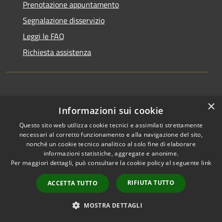
Prenotazione appuntamento
Segnalazione disservizio
Leggi le FAQ
Richiesta assistenza
Amministrazione trasparente
×
Informazioni sui cookie
Informativa privacy
Questo sito web utilizza cookie tecnici e assimilati strettamente
Note legali
necessari al corretto funzionamento e alla navigazione del sito,
nonché un cookie tecnico analitico al solo fine di elaborare
Dichiarazione di accessibilità
informazioni statistiche, aggregate e anonime.
Per maggiori dettagli, può consultare la cookie policy al seguente
link
RIFIUTA TUTTO
ACCETTA TUTTO
RSS
Copyright © 2026 • Comune di
MOSTRA DETTAGLI
Accessibilità
Cervesina • Powered by
Privacy
Municipium
Accesso
•