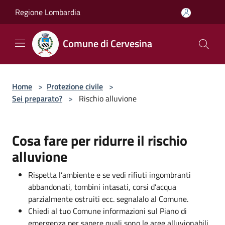
Salta al contenuto principale
Regione Lombardia
Comune di Cervesina
Home
>
Protezione civile
>
Sei preparato?
>
Rischio alluvione
Cosa fare per ridurre il rischio
alluvione
Rispetta l’ambiente e se vedi rifiuti ingombranti
abbandonati, tombini intasati, corsi d’acqua
parzialmente ostruiti ecc. segnalalo al Comune.
Chiedi al tuo Comune informazioni sul Piano di
emergenza per sapere quali sono le aree alluvionabili,